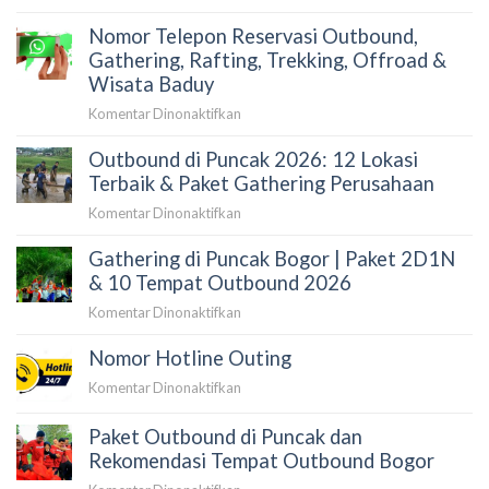
Camp
Tempat
&
Nomor Telepon Reservasi Outbound,
Camping
Harga
Keluarga
Gathering, Rafting, Trekking, Offroad &
Terupdate
di
Wisata Baduy
2026
Puncak
pada
Komentar Dinonaktifkan
Bogor:
Nomor
Highland
Outbound di Puncak 2026: 12 Lokasi
Telepon
Camp
Reservasi
Terbaik & Paket Gathering Perusahaan
Curug
Outbound,
Panjang
pada
Komentar Dinonaktifkan
Gathering,
Outbound
Rafting,
Gathering di Puncak Bogor | Paket 2D1N
di
Trekking,
Puncak
& 10 Tempat Outbound 2026
Offroad
2026:
&
pada
Komentar Dinonaktifkan
12
Wisata
Gathering
Lokasi
Baduy
Nomor Hotline Outing
di
Terbaik
Puncak
&
pada
Komentar Dinonaktifkan
Bogor
Paket
Nomor
|
Gathering
Hotline
Paket Outbound di Puncak dan
Paket
Perusahaan
Outing
Rekomendasi Tempat Outbound Bogor
2D1N
&
pada