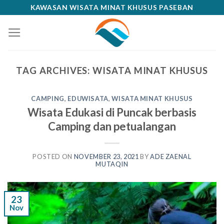
Skip
KAWASAN WISATA MINAT KHUSUS PASEBAN
to
content
TAG ARCHIVES:
WISATA MINAT KHUSUS
CAMPING
,
EDUWISATA
,
WISATA MINAT KHUSUS
Wisata Edukasi di Puncak berbasis
Camping dan petualangan
POSTED ON
NOVEMBER 23, 2021
BY
ADE ZAENAL
MUTAQIN
23
Nov