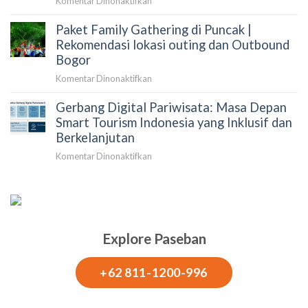
Komentar Dinonaktifkan
10
Paket
Tempat
Paket Family Gathering di Puncak |
Outbound
Outbound
di
Rekomendasi lokasi outing dan Outbound
2026
Puncak
Bogor
dan
pada
Komentar Dinonaktifkan
Rekomendasi
Paket
Tempat
Gerbang Digital Pariwisata: Masa Depan
Family
Outbound
Gathering
Smart Tourism Indonesia yang Inklusif dan
Bogor
di
Berkelanjutan
Puncak
pada
Komentar Dinonaktifkan
|
Gerbang
Rekomendasi
Digital
lokasi
Pariwisata:
outing
Masa
dan
Depan
Outbound
Explore Paseban
Smart
Bogor
Tourism
Indonesia
+62 811-1200-996
yang
Inklusif
dan