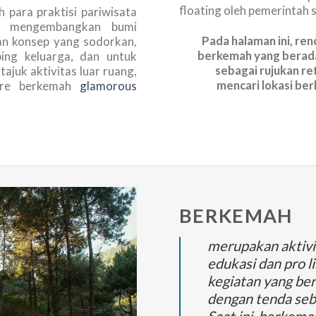
floating oleh pemerintah 
h para praktisi pariwisata
uk mengembangkan bumi
Pada halaman ini, r
n konsep yang sodorkan,
berkemah yang berad
ing keluarga, dan untuk
sebagai rujukan re
juk aktivitas luar ruang,
mencari lokasi ber
enre berkemah
glamorous
BERKEMAH
merupakan aktivi
edukasi dan pro 
kegiatan yang ber
dengan tenda seb
Saat ini, berkema