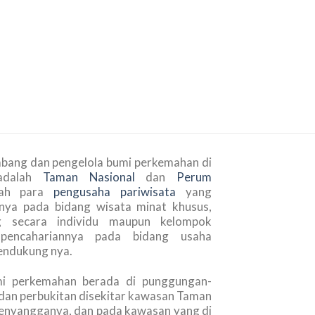
bang dan pengelola bumi perkemahan di
adalah
Taman Nasional
dan
Perum
alah para
pengusaha pariwisata
yang
nya pada bidang wisata minat khusus,
g secara individu maupun kelompok
pencahariannya pada bidang usaha
endukung nya.
mi perkemahan berada di punggungan-
an perbukitan disekitar kawasan Taman
penyangganya, dan pada kawasan yang di