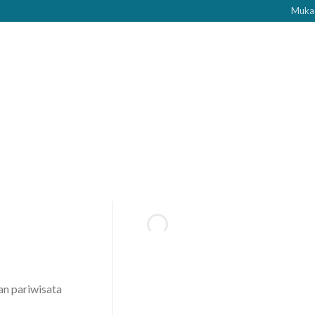
Muka
AKTIVITAS
WISATA MINAT KHUSUS
GÉGÉR PASEBAN
n pariwisata