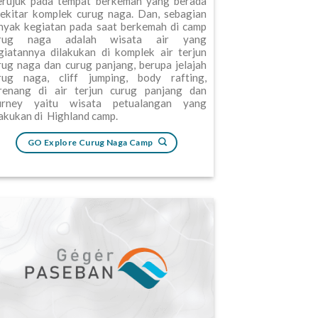
rujuk pada tempat berkemah yang berada
sekitar komplek curug naga. Dan, sebagian
nyak kegiatan pada saat berkemah di camp
rug naga adalah wisata air yang
giatannya dilakukan di komplek air terjun
rug naga dan curug panjang, berupa jelajah
rug naga, cliff jumping, body rafting,
renang di air terjun curug panjang dan
urney yaitu wisata petualangan yang
lakukan di Highland camp.
GO Explore Curug Naga Camp