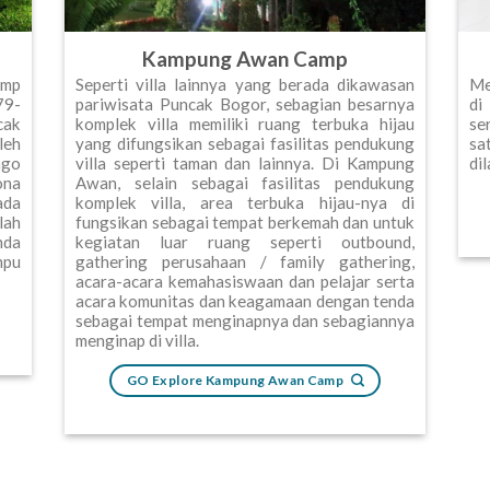
Kampung Awan Camp
amp
Seperti villa lainnya yang berada dikawasan
Me
79-
pariwisata Puncak Bogor, sebagian besarnya
di
cak
komplek villa memiliki ruang terbuka hijau
se
leh
yang difungsikan sebagai fasilitas pendukung
sa
ngo
villa seperti taman dan lainnya. Di Kampung
di
ona
Awan, selain sebagai fasilitas pendukung
ada
komplek villa, area terbuka hijau-nya di
lah
fungsikan sebagai tempat berkemah dan untuk
nda
kegiatan luar ruang seperti outbound,
mpu
gathering perusahaan / family gathering,
acara-acara kemahasiswaan dan pelajar serta
acara komunitas dan keagamaan dengan tenda
sebagai tempat menginapnya dan sebagiannya
menginap di villa.
GO Explore Kampung Awan Camp