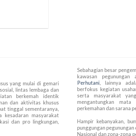
Sebahagian besar pengem
kawasan pegunungan 
Perhutani
, lainnya ad
sus yang mulai di gemari
berfokus kegiatan usaha
sosial, lintas lembaga dan
serta masyarakat yan
iatan berkemah identik
mengantungkan mata 
man dan aktivitas khusus
perkemahan dan sarana p
at tinggal sementaranya,
a kesadaran masyarakat
Hampir kebanyakan, bu
kasi dan pro lingkungan,
punggungan pegunungan d
Nasional dan zona-zona 