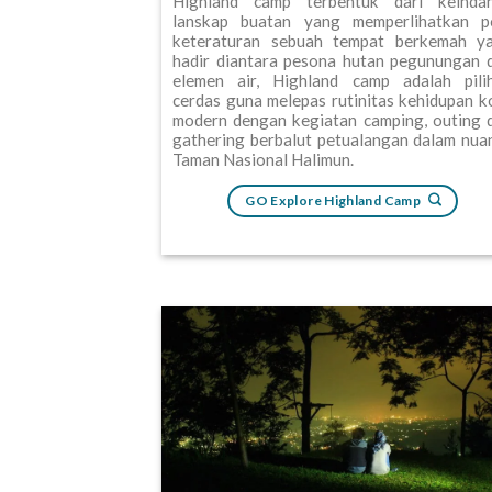
Highland camp terbentuk dari keinda
lanskap buatan yang memperlihatkan p
keteraturan sebuah tempat berkemah y
hadir diantara pesona hutan pegunungan 
elemen air, Highland camp adalah pili
cerdas guna melepas rutinitas kehidupan k
modern dengan kegiatan camping, outing 
gathering berbalut petualangan dalam nua
Taman Nasional Halimun.
GO Explore Highland Camp