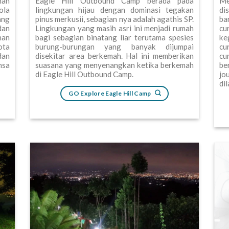
Me
han
Eagle Hill Outbound Camp berada pada
di
ola
lingkungan hijau dengan dominasi tegakan
ba
ang
pinus merkusii, sebagian nya adalah agathis SP.
cu
dan
Lingkungan yang masih asri ini menjadi rumah
ke
han
bagi sebagian binatang liar terutama spesies
cu
ota
burung-burungan yang banyak dijumpai
cu
dan
disekitar area berkemah. Hal ini memberikan
be
nsa
suasana yang menyenangkan ketika berkemah
jo
di Eagle Hill Outbound Camp.
di
GO Explore Eagle Hill Camp