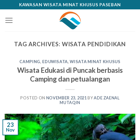
Skip
KAWASAN WISATA MINAT KHUSUS PASEBAN
to
content
TAG ARCHIVES:
WISATA PENDIDIKAN
CAMPING
,
EDUWISATA
,
WISATA MINAT KHUSUS
Wisata Edukasi di Puncak berbasis
Camping dan petualangan
POSTED ON
NOVEMBER 23, 2021
BY
ADE ZAENAL
MUTAQIN
23
Nov