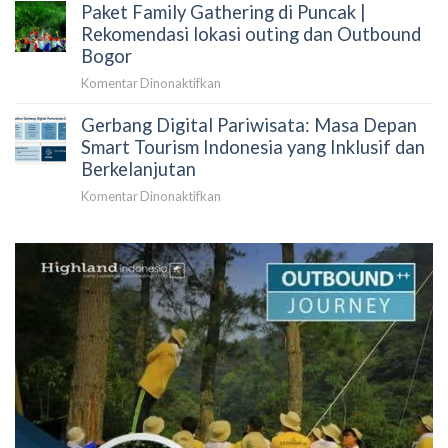
Tempat
Paket Family Gathering di Puncak |
Outbound
Outbound
di
Rekomendasi lokasi outing dan Outbound
2026
Puncak
Bogor
dan
pada
Komentar Dinonaktifkan
Rekomendasi
Paket
Tempat
Gerbang Digital Pariwisata: Masa Depan
Family
Outbound
Gathering
Smart Tourism Indonesia yang Inklusif dan
Bogor
di
Berkelanjutan
Puncak
pada
Komentar Dinonaktifkan
|
Gerbang
Rekomendasi
Digital
lokasi
Pariwisata:
outing
Masa
dan
Depan
Outbound
Smart
Bogor
Tourism
Indonesia
yang
Inklusif
dan
Berkelanjutan