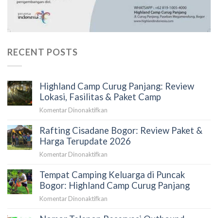
RECENT POSTS
Highland Camp Curug Panjang: Review
Lokasi, Fasilitas & Paket Camp
pada
Komentar Dinonaktifkan
Highland
Rafting Cisadane Bogor: Review Paket &
Camp
Curug
Harga Terupdate 2026
Panjang:
pada
Komentar Dinonaktifkan
Review
Rafting
Lokasi,
Tempat Camping Keluarga di Puncak
Cisadane
Fasilitas
Bogor:
Bogor: Highland Camp Curug Panjang
&
Review
Paket
pada
Komentar Dinonaktifkan
Paket
Camp
Tempat
&
Camping