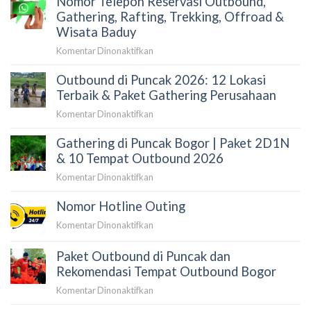
Nomor Telepon Reservasi Outbound,
Harga
Keluarga
Gathering, Rafting, Trekking, Offroad &
Terupdate
di
Wisata Baduy
2026
Puncak
pada
Komentar Dinonaktifkan
Bogor:
Nomor
Highland
Outbound di Puncak 2026: 12 Lokasi
Telepon
Camp
Reservasi
Terbaik & Paket Gathering Perusahaan
Curug
Outbound,
Panjang
pada
Komentar Dinonaktifkan
Gathering,
Outbound
Rafting,
Gathering di Puncak Bogor | Paket 2D1N
di
Trekking,
Puncak
& 10 Tempat Outbound 2026
Offroad
2026:
&
pada
Komentar Dinonaktifkan
12
Wisata
Gathering
Lokasi
Baduy
Nomor Hotline Outing
di
Terbaik
Puncak
&
pada
Komentar Dinonaktifkan
Bogor
Paket
Nomor
|
Gathering
Hotline
Paket Outbound di Puncak dan
Paket
Perusahaan
Outing
Rekomendasi Tempat Outbound Bogor
2D1N
&
pada
Komentar Dinonaktifkan
10
Paket