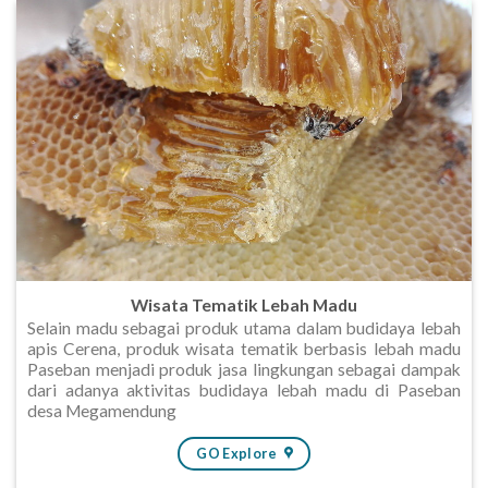
Wisata Tematik Lebah Madu
Selain madu sebagai produk utama dalam budidaya lebah
apis Cerena, produk wisata tematik berbasis lebah madu
Paseban menjadi produk jasa lingkungan sebagai dampak
dari adanya aktivitas budidaya lebah madu di Paseban
desa Megamendung
GO Explore