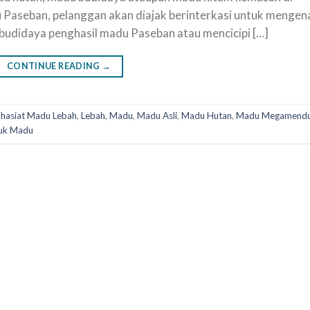
 Paseban, pelanggan akan diajak berinterkasi untuk mengen
h budidaya penghasil madu Paseban atau mencicipi […]
CONTINUE READING
→
hasiat Madu Lebah
,
Lebah
,
Madu
,
Madu Asli
,
Madu Hutan
,
Madu Megamend
uk Madu