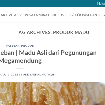
Muka
AKTIVITAS
WISATA MINAT KHUSUS
GÉGÉR PASEBAN
TAG ARCHIVES:
PRODUK MADU
PASEBAN
,
PRODUK
ban | Madu Asli dari Pegunungan
Megamendung
N
JULI 3, 2022
BY
ADE ZAENAL MUTAQIN