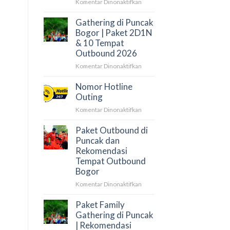
Offroad
pada
Komentar Dinonaktifkan
&
Outbound
Wisata
di
Gathering di Puncak
Baduy
Puncak
Bogor | Paket 2D1N
2026:
& 10 Tempat
12
Outbound 2026
Lokasi
pada
Komentar Dinonaktifkan
Terbaik
Gathering
&
di
Paket
Nomor Hotline
Puncak
Gathering
Outing
Bogor
Perusahaan
pada
Komentar Dinonaktifkan
|
Nomor
Paket
Hotline
Paket Outbound di
2D1N
Outing
Puncak dan
&
10
Rekomendasi
Tempat
Tempat Outbound
Outbound
Bogor
2026
pada
Komentar Dinonaktifkan
Paket
Outbound
Paket Family
di
Gathering di Puncak
Puncak
| Rekomendasi
dan