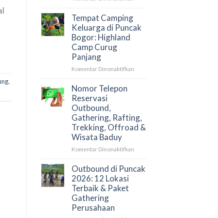
Rafting
&
al
Cisadane
Paket
Tempat Camping
Bogor:
Camp
Keluarga di Puncak
Review
Bogor: Highland
Paket
Camp Curug
&
Panjang
Harga
Terupdate
pada
Komentar Dinonaktifkan
2026
Tempat
ung
,
Camping
Nomor Telepon
Keluarga
Reservasi
di
Outbound,
Puncak
Gathering, Rafting,
Bogor:
Trekking, Offroad &
Highland
Wisata Baduy
Camp
Curug
pada
Komentar Dinonaktifkan
Panjang
Nomor
Telepon
Outbound di Puncak
Reservasi
2026: 12 Lokasi
Outbound,
Terbaik & Paket
Gathering,
Gathering
Rafting,
Perusahaan
Trekking,