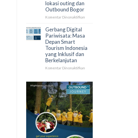
lokasi outing dan
Rekomendasi
Outbound Bogor
Tempat
Outbound
pada
Komentar Dinonaktifkan
Bogor
Paket
Family
Gerbang Digital
Gathering
Pariwisata: Masa
di
Depan Smart
Puncak
Tourism Indonesia
|
yang Inklusif dan
Rekomendasi
Berkelanjutan
lokasi
outing
pada
Komentar Dinonaktifkan
dan
Gerbang
Outbound
Digital
Bogor
Pariwisata:
Masa
Depan
Smart
Tourism
Indonesia
yang
Inklusif
dan
Berkelanjutan