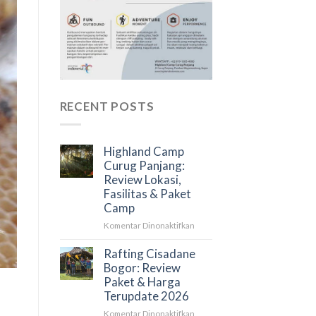
RECENT POSTS
Highland Camp
Curug Panjang:
Review Lokasi,
Fasilitas & Paket
Camp
pada
Komentar Dinonaktifkan
Highland
Camp
Rafting Cisadane
Curug
Bogor: Review
Panjang:
Paket & Harga
Review
Terupdate 2026
Lokasi,
pada
Komentar Dinonaktifkan
Fasilitas