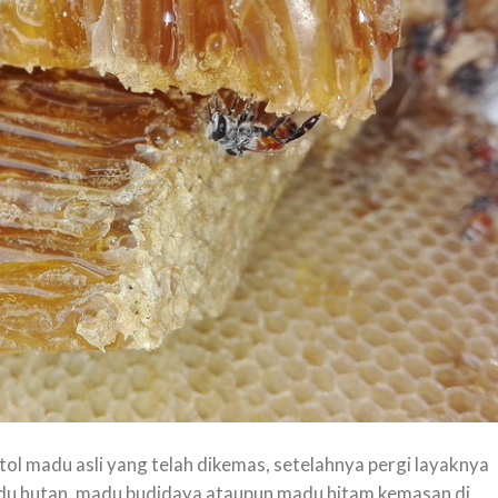
tol madu asli yang telah dikemas, setelahnya pergi layaknya
u hutan, madu budidaya ataupun madu hitam kemasan di