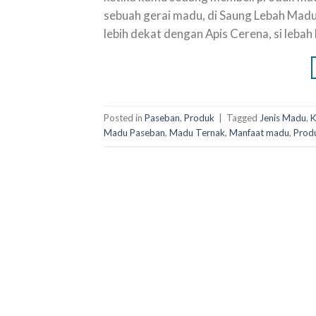
sebuah gerai madu, di Saung Lebah Madu
lebih dekat dengan Apis Cerena, si leba
Posted in
Paseban
,
Produk
|
Tagged
Jenis Madu
,
K
Madu Paseban
,
Madu Ternak
,
Manfaat madu
,
Prod