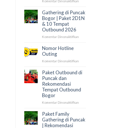
Offroad
pada
Komentar Dinonaktifkan
&
Outbound
Wisata
di
Gathering di Puncak
Baduy
Puncak
Bogor | Paket 2D1N
2026:
& 10 Tempat
12
Outbound 2026
Lokasi
pada
Komentar Dinonaktifkan
Terbaik
Gathering
&
di
Paket
Nomor Hotline
Puncak
Gathering
Outing
Bogor
Perusahaan
pada
Komentar Dinonaktifkan
|
Nomor
Paket
Hotline
Paket Outbound di
2D1N
Outing
Puncak dan
&
10
Rekomendasi
Tempat
Tempat Outbound
Outbound
Bogor
2026
pada
Komentar Dinonaktifkan
Paket
Outbound
Paket Family
di
Gathering di Puncak
Puncak
| Rekomendasi
dan