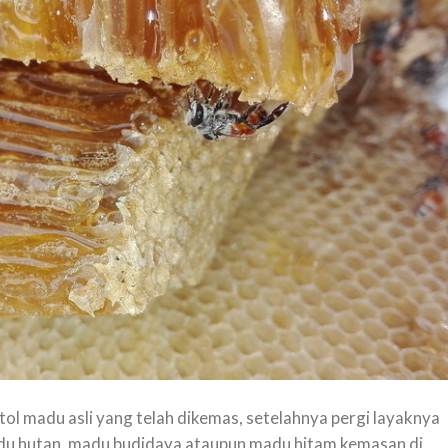
tol madu asli yang telah dikemas, setelahnya pergi layaknya
u hutan, madu budidaya ataupun madu hitam kemasan di