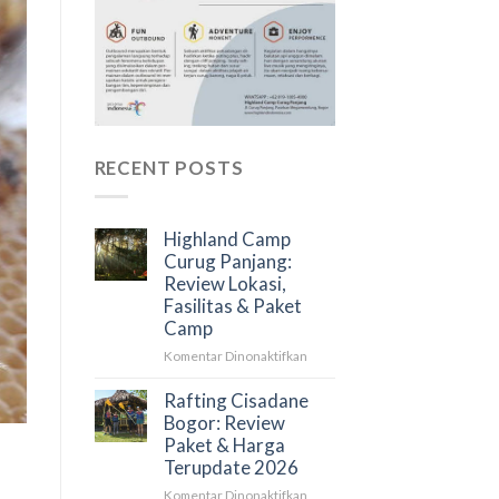
RECENT POSTS
Highland Camp
Curug Panjang:
Review Lokasi,
Fasilitas & Paket
Camp
pada
Komentar Dinonaktifkan
Highland
Camp
Rafting Cisadane
Curug
Bogor: Review
Panjang:
Paket & Harga
Review
Terupdate 2026
Lokasi,
pada
Komentar Dinonaktifkan
Fasilitas