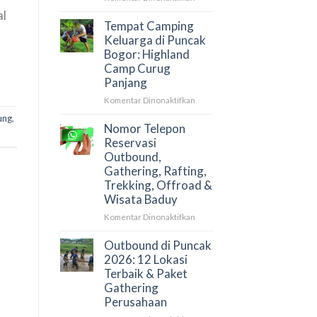
Rafting
&
al
Cisadane
Paket
Tempat Camping
Bogor:
Camp
Keluarga di Puncak
Review
Bogor: Highland
Paket
Camp Curug
&
Panjang
Harga
Terupdate
pada
Komentar Dinonaktifkan
2026
Tempat
ung
,
Camping
Nomor Telepon
Keluarga
Reservasi
di
Outbound,
Puncak
Gathering, Rafting,
Bogor:
Trekking, Offroad &
Highland
Wisata Baduy
Camp
Curug
pada
Komentar Dinonaktifkan
Panjang
Nomor
Telepon
Outbound di Puncak
Reservasi
2026: 12 Lokasi
Outbound,
Terbaik & Paket
Gathering,
Gathering
Rafting,
Perusahaan
Trekking,