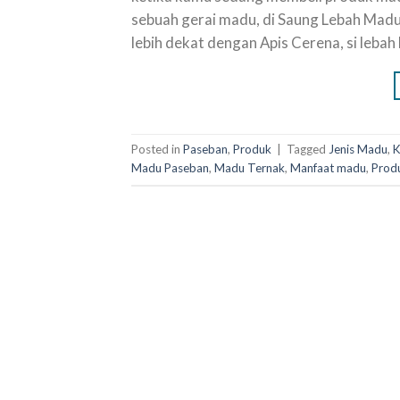
sebuah gerai madu, di Saung Lebah Madu
lebih dekat dengan Apis Cerena, si leba
Posted in
Paseban
,
Produk
|
Tagged
Jenis Madu
,
K
Madu Paseban
,
Madu Ternak
,
Manfaat madu
,
Prod