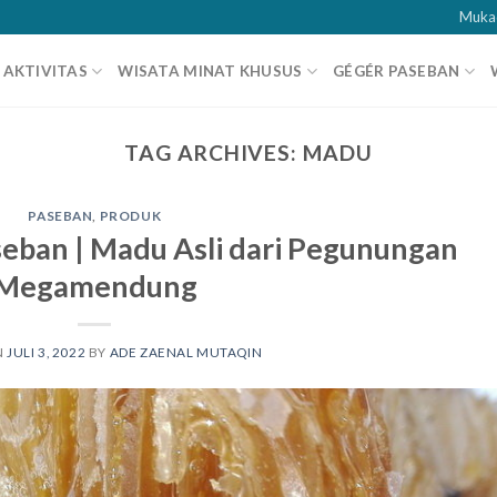
Muka
AKTIVITAS
WISATA MINAT KHUSUS
GÉGÉR PASEBAN
TAG ARCHIVES:
MADU
PASEBAN
,
PRODUK
ban | Madu Asli dari Pegunungan
Megamendung
N
JULI 3, 2022
BY
ADE ZAENAL MUTAQIN