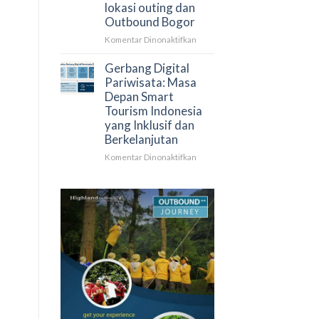
lokasi outing dan
Rekomendasi
Outbound Bogor
Tempat
Outbound
pada
Komentar Dinonaktifkan
Bogor
Paket
Family
Gerbang Digital
Gathering
Pariwisata: Masa
di
Depan Smart
Puncak
Tourism Indonesia
|
yang Inklusif dan
Rekomendasi
Berkelanjutan
lokasi
outing
pada
Komentar Dinonaktifkan
dan
Gerbang
Outbound
Digital
Bogor
Pariwisata:
Masa
Depan
Smart
Tourism
Indonesia
yang
Inklusif
dan
Berkelanjutan