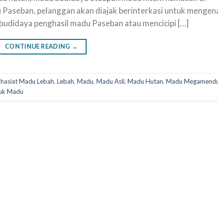
 Paseban, pelanggan akan diajak berinterkasi untuk mengen
h budidaya penghasil madu Paseban atau mencicipi […]
CONTINUE READING
→
hasiat Madu Lebah
,
Lebah
,
Madu
,
Madu Asli
,
Madu Hutan
,
Madu Megamend
uk Madu