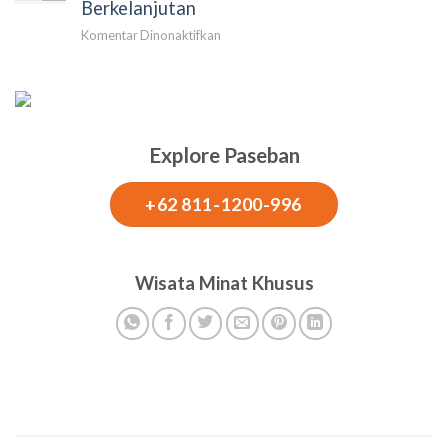
di
Berkelanjutan
Puncak
pada
Komentar Dinonaktifkan
|
Gerbang
Rekomendasi
Digital
lokasi
Pariwisata:
outing
Masa
dan
Depan
Outbound
Explore Paseban
Smart
Bogor
Tourism
Indonesia
+62 811-1200-996
yang
Inklusif
dan
Berkelanjutan
Wisata Minat Khusus