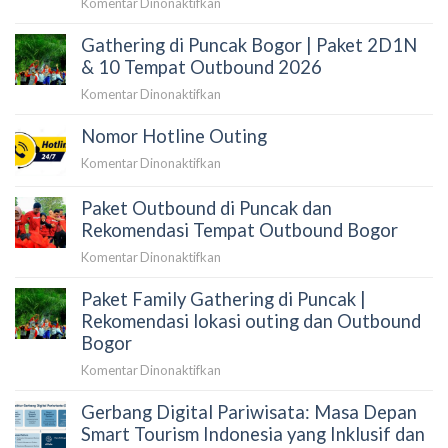
pada
Komentar Dinonaktifkan
Gathering,
Outbound
Rafting,
Gathering di Puncak Bogor | Paket 2D1N
di
Trekking,
Puncak
& 10 Tempat Outbound 2026
Offroad
2026:
&
pada
Komentar Dinonaktifkan
12
Wisata
Gathering
Lokasi
Baduy
Nomor Hotline Outing
di
Terbaik
Puncak
&
pada
Komentar Dinonaktifkan
Bogor
Paket
Nomor
|
Gathering
Hotline
Paket Outbound di Puncak dan
Paket
Perusahaan
Outing
Rekomendasi Tempat Outbound Bogor
2D1N
&
pada
Komentar Dinonaktifkan
10
Paket
Tempat
Paket Family Gathering di Puncak |
Outbound
Outbound
di
Rekomendasi lokasi outing dan Outbound
2026
Puncak
Bogor
dan
pada
Komentar Dinonaktifkan
Rekomendasi
Paket
Tempat
Gerbang Digital Pariwisata: Masa Depan
Family
Outbound
Gathering
Smart Tourism Indonesia yang Inklusif dan
Bogor