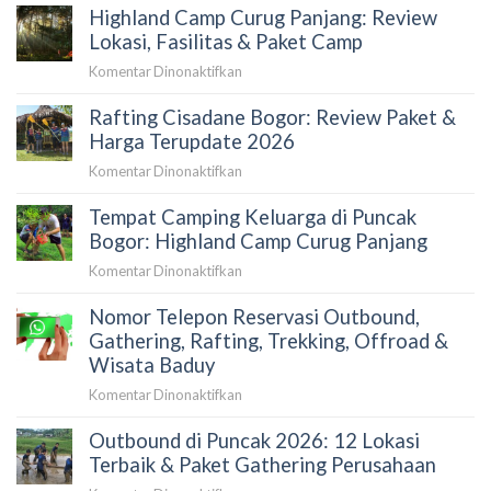
Highland Camp Curug Panjang: Review
Lokasi, Fasilitas & Paket Camp
pada
Komentar Dinonaktifkan
Highland
Rafting Cisadane Bogor: Review Paket &
Camp
Curug
Harga Terupdate 2026
Panjang:
pada
Komentar Dinonaktifkan
Review
Rafting
Lokasi,
Tempat Camping Keluarga di Puncak
Cisadane
Fasilitas
Bogor:
Bogor: Highland Camp Curug Panjang
&
Review
Paket
pada
Komentar Dinonaktifkan
Paket
Camp
Tempat
&
Nomor Telepon Reservasi Outbound,
Camping
Harga
Keluarga
Gathering, Rafting, Trekking, Offroad &
Terupdate
di
Wisata Baduy
2026
Puncak
pada
Komentar Dinonaktifkan
Bogor:
Nomor
Highland
Outbound di Puncak 2026: 12 Lokasi
Telepon
Camp
Reservasi
Terbaik & Paket Gathering Perusahaan
Curug
Outbound,
Panjang