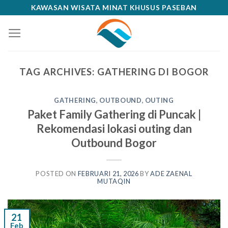
Skip
KAWASAN WISATA MINAT KHUSUS PASEBAN
to
content
TAG ARCHIVES:
GATHERING DI BOGOR
GATHERING
,
OUTBOUND
,
OUTING
Paket Family Gathering di Puncak |
Rekomendasi lokasi outing dan
Outbound Bogor
POSTED ON
FEBRUARI 21, 2026
BY
ADE ZAENAL
MUTAQIN
21
Feb