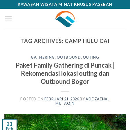
Skip
KAWASAN WISATA MINAT KHUSUS PASEBAN
to
content
TAG ARCHIVES:
CAMP HULU CAI
GATHERING
,
OUTBOUND
,
OUTING
Paket Family Gathering di Puncak |
Rekomendasi lokasi outing dan
Outbound Bogor
POSTED ON
FEBRUARI 21, 2026
BY
ADE ZAENAL
MUTAQIN
21
Feb