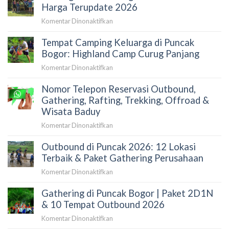
Curug
Harga Terupdate 2026
Panjang:
pada
Komentar Dinonaktifkan
Review
Rafting
Lokasi,
Tempat Camping Keluarga di Puncak
Cisadane
Fasilitas
Bogor:
Bogor: Highland Camp Curug Panjang
&
Review
Paket
pada
Komentar Dinonaktifkan
Paket
Camp
Tempat
&
Nomor Telepon Reservasi Outbound,
Camping
Harga
Keluarga
Gathering, Rafting, Trekking, Offroad &
Terupdate
di
Wisata Baduy
2026
Puncak
pada
Komentar Dinonaktifkan
Bogor:
Nomor
Highland
Outbound di Puncak 2026: 12 Lokasi
Telepon
Camp
Reservasi
Terbaik & Paket Gathering Perusahaan
Curug
Outbound,
Panjang
pada
Komentar Dinonaktifkan
Gathering,
Outbound
Rafting,
Gathering di Puncak Bogor | Paket 2D1N
di
Trekking,
Puncak
& 10 Tempat Outbound 2026
Offroad
2026:
&
pada
Komentar Dinonaktifkan
12
Wisata
Gathering