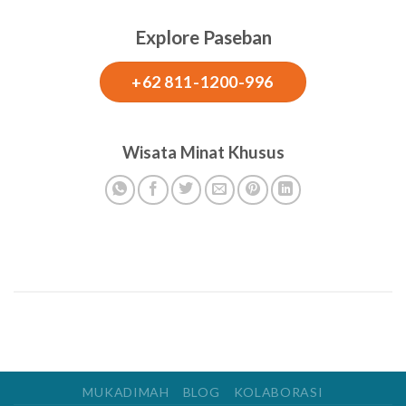
dan
Depan
Outbound
Explore Paseban
Smart
Bogor
Tourism
Indonesia
+62 811-1200-996
yang
Inklusif
dan
Berkelanjutan
Wisata Minat Khusus
MUKADIMAH
BLOG
KOLABORASI