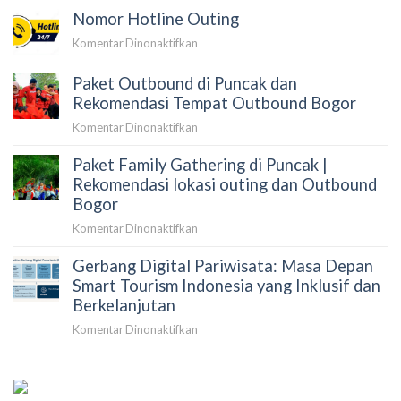
Lokasi
Baduy
Nomor Hotline Outing
di
Terbaik
Puncak
&
pada
Komentar Dinonaktifkan
Bogor
Paket
Nomor
|
Gathering
Hotline
Paket Outbound di Puncak dan
Paket
Perusahaan
Outing
Rekomendasi Tempat Outbound Bogor
2D1N
&
pada
Komentar Dinonaktifkan
10
Paket
Tempat
Paket Family Gathering di Puncak |
Outbound
Outbound
di
Rekomendasi lokasi outing dan Outbound
2026
Puncak
Bogor
dan
pada
Komentar Dinonaktifkan
Rekomendasi
Paket
Tempat
Gerbang Digital Pariwisata: Masa Depan
Family
Outbound
Gathering
Smart Tourism Indonesia yang Inklusif dan
Bogor
di
Berkelanjutan
Puncak
pada
Komentar Dinonaktifkan
|
Gerbang
Rekomendasi
Digital
lokasi
Pariwisata:
outing
Masa