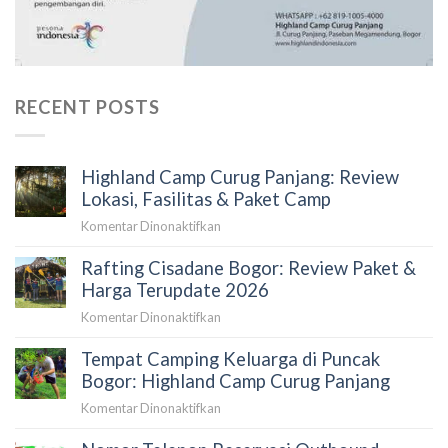
RECENT POSTS
Highland Camp Curug Panjang: Review
Lokasi, Fasilitas & Paket Camp
pada
Komentar Dinonaktifkan
Highland
Rafting Cisadane Bogor: Review Paket &
Camp
Curug
Harga Terupdate 2026
Panjang:
pada
Komentar Dinonaktifkan
Review
Rafting
Lokasi,
Tempat Camping Keluarga di Puncak
Cisadane
Fasilitas
Bogor:
Bogor: Highland Camp Curug Panjang
&
Review
Paket
pada
Komentar Dinonaktifkan
Paket
Camp
Tempat
&
Camping