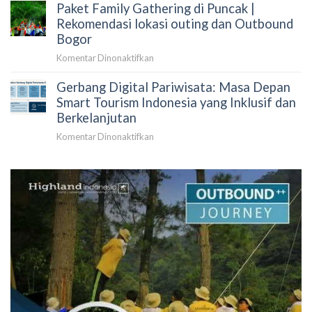
Tempat
Paket Family Gathering di Puncak |
Outbound
Outbound
di
Rekomendasi lokasi outing dan Outbound
2026
Puncak
Bogor
dan
pada
Komentar Dinonaktifkan
Rekomendasi
Paket
Tempat
Gerbang Digital Pariwisata: Masa Depan
Family
Outbound
Gathering
Smart Tourism Indonesia yang Inklusif dan
Bogor
di
Berkelanjutan
Puncak
pada
Komentar Dinonaktifkan
|
Gerbang
Rekomendasi
Digital
lokasi
Pariwisata:
outing
Masa
dan
Depan
Outbound
Smart
Bogor
Tourism
Indonesia
yang
Inklusif
dan
Berkelanjutan