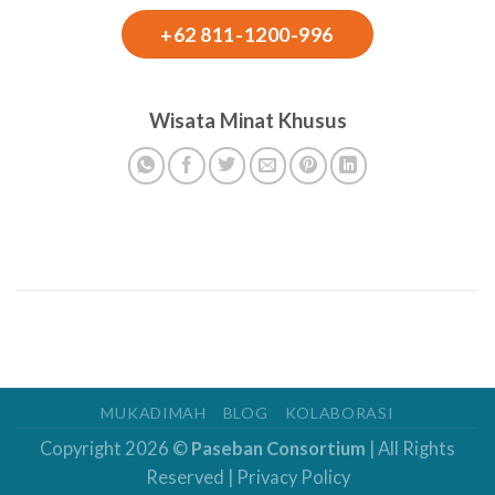
+62 811-1200-996
Wisata Minat Khusus
MUKADIMAH
BLOG
KOLABORASI
Copyright 2026 ©
Paseban Consortium
| All Rights
Reserved |
Privacy Policy