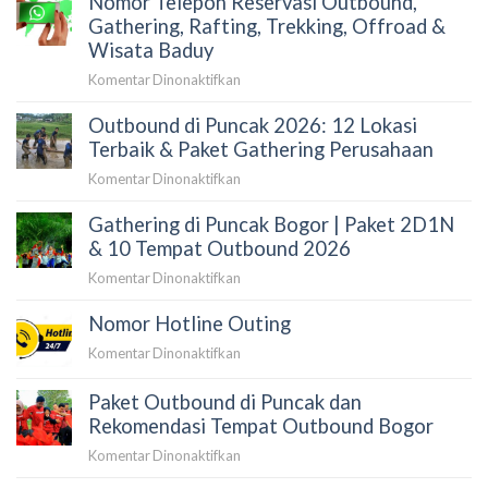
Nomor Telepon Reservasi Outbound,
Harga
Keluarga
Gathering, Rafting, Trekking, Offroad &
Terupdate
di
Wisata Baduy
2026
Puncak
pada
Komentar Dinonaktifkan
Bogor:
Nomor
Highland
Outbound di Puncak 2026: 12 Lokasi
Telepon
Camp
Reservasi
Terbaik & Paket Gathering Perusahaan
Curug
Outbound,
Panjang
pada
Komentar Dinonaktifkan
Gathering,
Outbound
Rafting,
Gathering di Puncak Bogor | Paket 2D1N
di
Trekking,
Puncak
& 10 Tempat Outbound 2026
Offroad
2026:
&
pada
Komentar Dinonaktifkan
12
Wisata
Gathering
Lokasi
Baduy
Nomor Hotline Outing
di
Terbaik
Puncak
&
pada
Komentar Dinonaktifkan
Bogor
Paket
Nomor
|
Gathering
Hotline
Paket Outbound di Puncak dan
Paket
Perusahaan
Outing
Rekomendasi Tempat Outbound Bogor
2D1N
&
pada
Komentar Dinonaktifkan
10
Paket