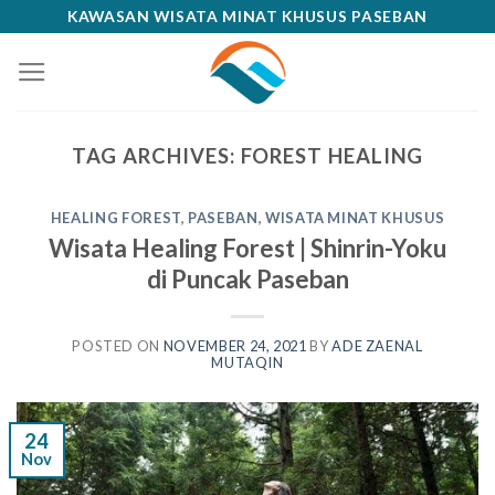
Skip
KAWASAN WISATA MINAT KHUSUS PASEBAN
to
content
TAG ARCHIVES:
FOREST HEALING
HEALING FOREST
,
PASEBAN
,
WISATA MINAT KHUSUS
Wisata Healing Forest | Shinrin-Yoku
di Puncak Paseban
POSTED ON
NOVEMBER 24, 2021
BY
ADE ZAENAL
MUTAQIN
24
Nov