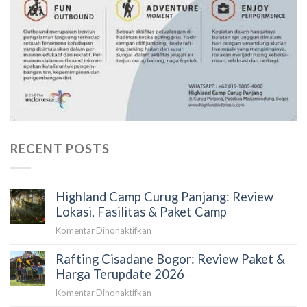
RECENT POSTS
Highland Camp Curug Panjang: Review
Lokasi, Fasilitas & Paket Camp
pada
Komentar Dinonaktifkan
Highland
Rafting Cisadane Bogor: Review Paket &
Camp
Curug
Harga Terupdate 2026
Panjang:
pada
Komentar Dinonaktifkan
Review
Rafting