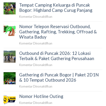
Lokasi,
Tempat Camping Keluarga di Puncak
Cisadane
Fasilitas
Bogor:
Bogor: Highland Camp Curug Panjang
&
Review
Paket
pada
Komentar Dinonaktifkan
Paket
Camp
Tempat
&
Nomor Telepon Reservasi Outbound,
Camping
Harga
Keluarga
Gathering, Rafting, Trekking, Offroad &
Terupdate
di
Wisata Baduy
2026
Puncak
pada
Komentar Dinonaktifkan
Bogor:
Nomor
Highland
Outbound di Puncak 2026: 12 Lokasi
Telepon
Camp
Reservasi
Terbaik & Paket Gathering Perusahaan
Curug
Outbound,
Panjang
pada
Komentar Dinonaktifkan
Gathering,
Outbound
Rafting,
Gathering di Puncak Bogor | Paket 2D1N
di
Trekking,
Puncak
& 10 Tempat Outbound 2026
Offroad
2026:
&
pada
Komentar Dinonaktifkan
12
Wisata
Gathering
Lokasi
Baduy
Nomor Hotline Outing
di
Terbaik
Puncak
&
pada
Komentar Dinonaktifkan
Bogor