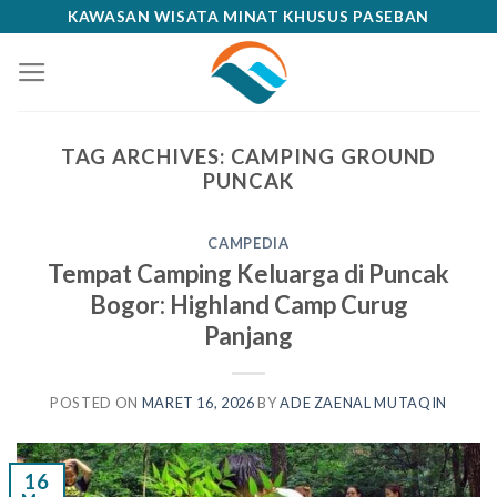
Skip
KAWASAN WISATA MINAT KHUSUS PASEBAN
to
content
TAG ARCHIVES:
CAMPING GROUND
PUNCAK
CAMPEDIA
Tempat Camping Keluarga di Puncak
Bogor: Highland Camp Curug
Panjang
POSTED ON
MARET 16, 2026
BY
ADE ZAENAL MUTAQIN
16