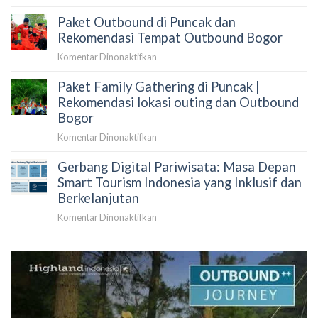
Paket
Nomor
|
Gathering
Hotline
Paket Outbound di Puncak dan
Paket
Perusahaan
Outing
Rekomendasi Tempat Outbound Bogor
2D1N
&
pada
Komentar Dinonaktifkan
10
Paket
Tempat
Paket Family Gathering di Puncak |
Outbound
Outbound
di
Rekomendasi lokasi outing dan Outbound
2026
Puncak
Bogor
dan
pada
Komentar Dinonaktifkan
Rekomendasi
Paket
Tempat
Gerbang Digital Pariwisata: Masa Depan
Family
Outbound
Gathering
Smart Tourism Indonesia yang Inklusif dan
Bogor
di
Berkelanjutan
Puncak
pada
Komentar Dinonaktifkan
|
Gerbang
Rekomendasi
Digital
lokasi
Pariwisata:
outing
Masa
dan
Depan
Outbound
Smart
Bogor
Tourism